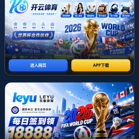
的足球才能。他曾在多支顶级俱乐部担任教练，积累了丰富
的执教经验。尤其是在战术组织、球员培养以及心理辅导方
面，**纳尔迪的能力都是业内公认的**。他曾帮助多位年轻
球员在职业生涯中取得突破，展现了他对球队建设的深刻理
解。
#### 纳尔迪对深圳新鹏城的期待
作为深圳新鹏城的助理教练，纳尔迪的任务不仅是协助主教
练制定战术，更在于提升整个球队的竞技水平。他对足球的
深刻见解和对细节的关注，将使球队的战术布局更加严谨。
在他看来，**关注每位球员的个体发展**与团队整体表现同
样重要。通过对训练计划的调整，纳尔迪希望能够激发球员
的潜力，使他们在比赛中更加自信和有效。