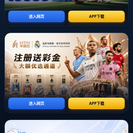
#### 战术创新与团队建设