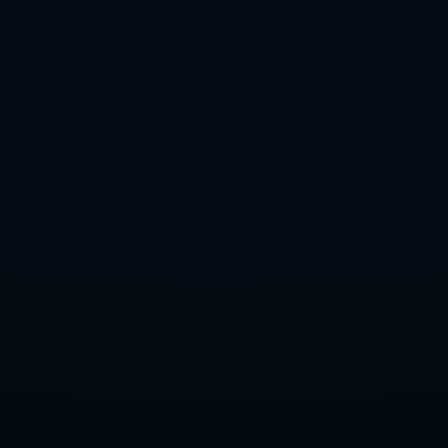
联系方式
CONTACT US
28圈
姓名
邮箱
电话
内容