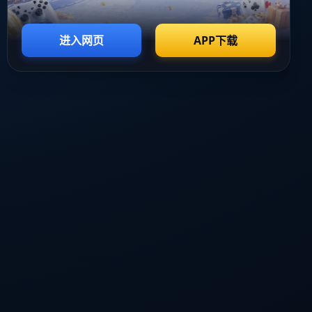
闯进前四。约翰逊的言论不无道理，这两个球队的动向无疑