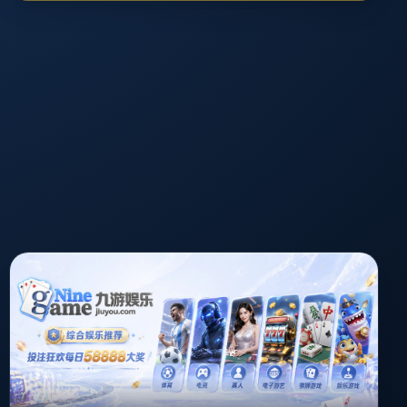
样。而主教练安东尼奥·孔蒂的加盟则从根本上提升了球队的
觑的优势。
著提高，同时失球数也在控制范围内，说明其整体协作效率有所
路有了更加清晰的框架，这为冲击英超前四打下了坚实的基
*热刺**在与这些强队的较量中，组织进攻的多样性和防线的