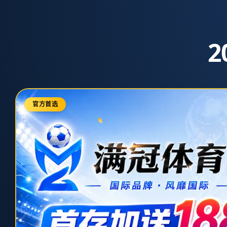
**前言：** 随着英超联赛的激烈展开，"约翰逊：曼联
四名的野心。本篇文章将深入分析这两个球队的竞争优势及
**曼联的机会与优劣势**
近年来，**曼联**一直在努力重塑昔日辉煌。球队通过引
是在中场和后防线上的增强，让曼联具备了更高的竞赛稳定性
教练的战略眼光**。
**热刺的进步轨迹**