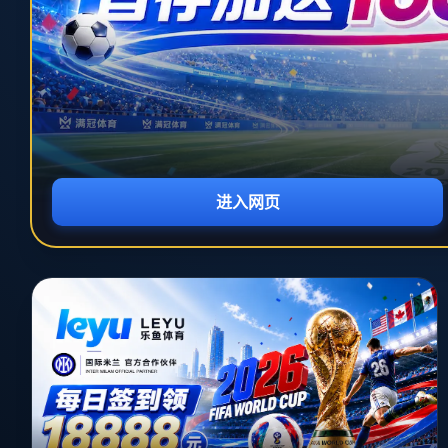
另一方面，**热刺**同样展示出了强劲的进步势头。引进
技战术水平和心理韧性。热刺在早期赛季中已经展现出了高
**数据分析与战术解读**
若以数据从分析的角度来看，曼联和热刺在攻防两端的表现有
提升。而**热刺**在控球率和传球成功率方面也展现了
础。
**现实挑战与竞争动态**
尽管两队有较大机会，但英超的激烈竞争不可避免。这赛季，
严密性显得尤为重要。同时，受限于**赛程密集**带来的