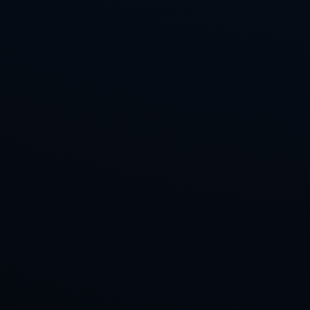
下一篇 : 罗马诺：热刺接近签下效力于江原FC的18岁韩国边
联系方式
CONTACT US
28圈
电话：028-5394487
传真：028-5394487
手机： 17798474799
Q Q： 434690970
邮箱：admin@28quan-h5.com
地址： 甘肃省定西市通渭县华家岭乡