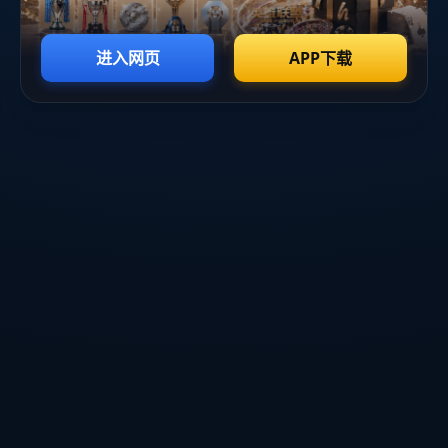
容忽视。通过紧密的战术执行和出色的团队协作，两队都有机会在英超中
在联赛中的精彩表现。