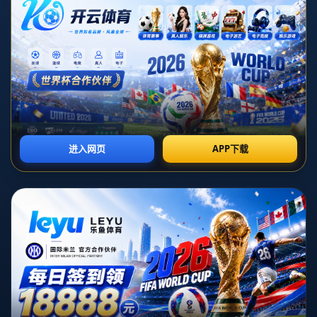
在NBA季后赛中，金州勇士面对萨克拉门托国王的赛场上
演了一场极具戏剧性的比赛。明星球员**斯蒂芬·库里**斩
获28分，显示出他作为球队核心的超凡实力。然而，另一个
不那么理想的事件便是**德雷蒙德·格林**的被驱逐，导致
勇士没能逆转局面最终输给国王，系列赛以0-2落后。
作为卫冕冠军的金州勇士，原本被寄予厚望。**斯蒂芬·库
里**在本场比赛中依旧表现不俗，他在场上的精准三分投射
让对手防不胜防。事实上，库里的表现已经多次在关键时刻
帮助球队占得先机。然而，尽管库里拼尽全力，但他“单核
带队”却未能扭转比赛败局，这再次体现出篮球比赛的不可
预测性和团队合作的重要性。
本场比赛的另一大焦点莫过于德雷蒙德·格林的被驱逐。在
比赛的一个关键时刻，格林因与对手产生激烈冲突而被判技