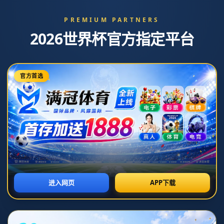
季后赛-库里28分追梦被驱逐 勇士不敌国王0-2
栏目：28圈
发布时间：2026-07-07T15:29:30+08:00
**勇士球队在NBA季后赛中以0-2落后国王：斯蒂芬·库里得
分爆炸，德雷蒙德·格林意外被驱逐出场**