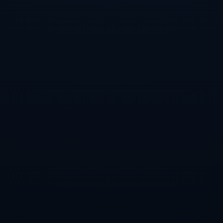
控，这名球员选择了与裁判进行冷静的沟通，并在此过程中
保持了对队友的支持。这一举动不仅帮助他避免了技术犯
规，也让裁判更关注比赛中的不公正行为，最终有利于球队
争取到了两个关键的罚球机会。
贾磊的观点同样适用于其他领域，尤其是在职业体育中。球
员控制情绪、合理施压的能力，不仅影响其个人表现，更是
整个球队能否冠军争夺的关键。因此，培养良好的情绪管理
能力和控制施压的技巧，是每位篮球运动员和教练员都不能
忽视的重要课题。
在总结贾磊的观点时，我们认识到情绪的掌控与面对裁判时
的策略性施压，必须实现有效结合。通过这两方面的努力，
男篮队员不仅能够提升自身水平，也为球队的胜利奠定了坚
实的基础。