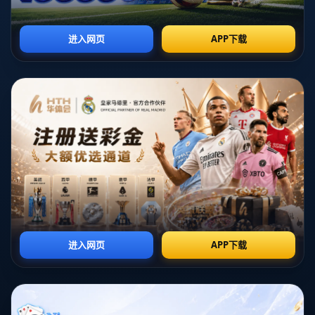
众所周知，篮球比赛的节奏快速，竞争激烈，种种因素可能
导致球员的情绪波动，比如争议判罚、对手的挑衅等。这时
候，若不能有效控制情绪，轻易被对手“挑起”情绪，不仅容
易导致自身失误，还可能引发技术犯规，甚至影响到团队的
整体表现。例如，在一场重要的比赛中，一名球员因对裁判
的不满而情绪失控，最终被罚下场，导致球队在关键时刻失
去得分的机会。
贾磊强调，球员应该在比赛中尽量保持冷静，学会自我调节
情绪。当面对不公正的判罚时，应该以理智的态度去回应，
而不是冲动地发泄情绪。控制情绪不仅仅是为了个人的发