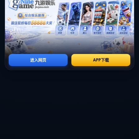
当然，也不能忽视这一现象所带来的积极挑战。在失望中，
球队可以重新审视自己的表现与目标，找到提高的契机。而
球迷们的这种**情感宣泄**也促使球队更加重视与
supporters 的沟通，建立更紧密的联系。战胜失望，共同迎
接新的挑战，或许将是泰山队未来发展的重要方向。
总而言之，泰山球迷在失利后选择扔掉助威旗帜的行为，无
疑是他们对球队表现的强烈反应。这种情感和行为不仅折射
出球迷对球队的深切关注，也让我们反思足球所承载的文化
意义与情感力量。期待泰山队能够在未来的比赛中重振旗
鼓，重新赢回球迷的信任与支持。
上一篇 : 杜锋：张镇麟尚未康复 赵继伟有家庭方面考虑
下一篇 : 足协政策变更：16年禁止跨协会搬迁，20年实行“中性名”