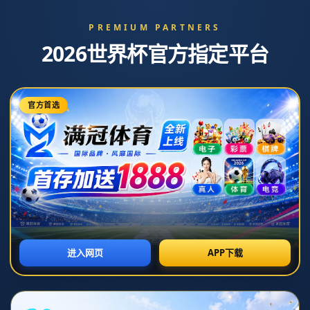
伤心失望，泰山球迷赛后扔掉了助威旗帜
栏目：28圈
发布时间：2026-07-07T15:29:30+08:00
### 伤心失望，泰山球迷赛后扔掉了助威旗帜
在一场充满期待的比赛结束后，泰山球迷们的陷入了**失落
与伤心**的情绪中。这不仅仅是一次简单的比赛失利，**更
是一种对球队表现的无奈和失望**。在这场比赛后，许多球
迷选择扔掉助威旗帜，展示了他们内心深处的纠结与困惑。
本文将分析这一现象背后的原因，并探讨其对泰山足球的影
响。
首先，泰山球迷的情感是极其强烈的。在过去的几年里，泰