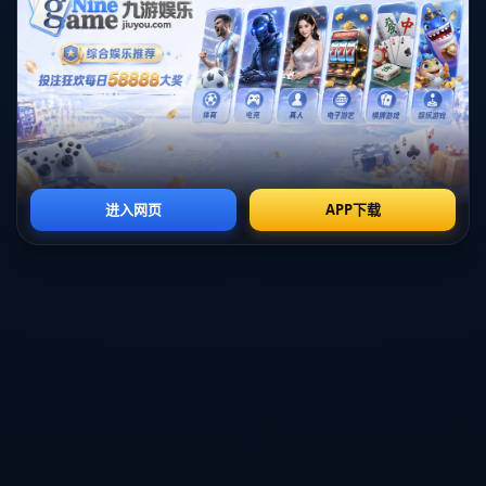
### 案例分析
有效的团队协作也是取得胜利的关键。伊万在分析一场悬殊
对抗的胜利时提到，尽管对手实力不容小觑，但团队默契的
配合让他们在比赛中发挥出了最佳状态。**球队在不断的磨
合中找到了共同的节奏**, 打造出一套更具战斗力的战术体
系。这样的成功经验证明了，建立良好的团队关系对实现更
高的竞技目标至关重要。