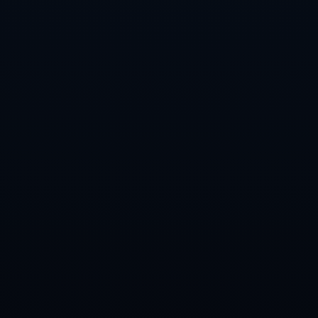
下一篇 : 申花争冠路上 斯卢茨基还要讲究一点策略！
联系方式
CONTACT US
28圈
姓名
邮箱
电话
内容