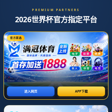
世界杯-武切维奇16分阿明26分 黑山大胜埃及
栏目：28圈
发布时间：2026-07-07T15:29:30+08:00
**世界杯-武切维奇16分阿明26分 黑山大胜埃及**
在2023年世界杯的激烈赛程中，黑山队以**压倒性的优势战
胜了埃及队**，展现了出色的团队协作与个人能力。这场比
赛的焦点无疑集中在了武切维奇和阿明身上，分别为球队贡
献了16分和26分，成为队伍能够赢得比赛的关键人物。本文
将详细分析这场比赛的表现，探讨黑山队的胜利背后的原
因。