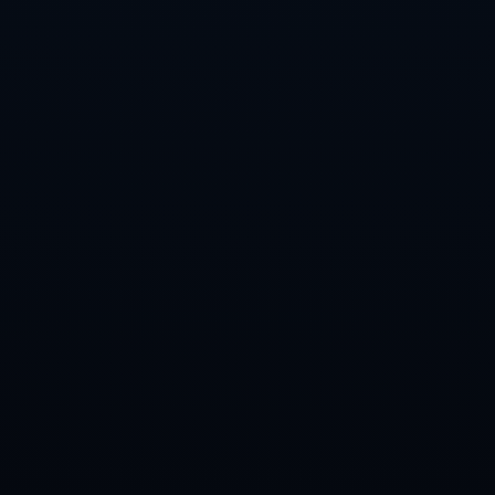
联系方式
CONTACT US
28圈
姓名
邮箱
电话
内容