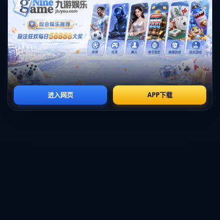
**关键球员与团队合作**
菲律宾队中，几位核心球员的表现也尤为重要。例如，来自
菲律宾职业篮球联赛的几位球员，凭借他们出色的得分能力
和坚决的防守，成为球队的中流砥柱。在与国际球员的对抗
中，这些球员展现出了相当的战术适应能力和场上应变能
力。不仅如此，**团队合作精神**也是菲律宾篮球队的一大
亮点。通过**强化团队配合和比赛战术**，球队在场上的表
现愈加成熟，逐步向实现目标迈进。
**结尾**