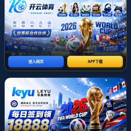
上海再一次向全国证明了其足球实力。在本赛季的中超联赛
中，上海的两支顶级球队表现异常出色，以其稳定的发挥和
强大的团队协作最终捧起了冠军奖杯。这样的成功，离不开
各方的支持与各俱乐部的不断努力。
从历史上看，上海一直是中国足球的**传统强队**之一。早
在上世纪80年代，上海的球队就已经在全国联赛崭露头角。
如今，随着**足球基础设施**和青训体系的完善，上海的足
球水平更是大大提升。尤其是在本赛季，球队不仅在技战术
层面达到了相当的高度，而且在体能和心理的调控上也有长
足进步。这使得他们在激烈的竞争中始终占据有利位置。