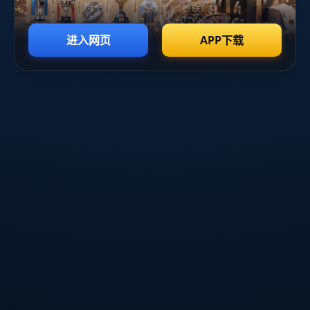
行侠的战斗力得到了提升，球队在随后的赛季中展现出了良好的竞技状态
交易中，各队管理层不仅需要考虑到球员的当前状态，还需要评估球员的
况下，能够精准识别球员的价值和潜力是实现成功交易的关键。这也为未
功的分水岭。
转折，更是NBA交易市场运作的一个缩影。在当今竞争激烈的篮球界，如