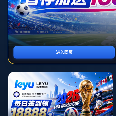
在NBA的历史长河中，交易往往能改变球队的命运和球员的
行侠告终。这一事件不仅反映了当时NBA市场的复杂性，
## 一、贾森·基德的职业生涯初期
贾森·基德无疑是一位传奇的控球后卫，他在联盟中的成就辉
支球队在考量引入基德时显得犹豫不决。
## 二、市场的冷淡反应
在2008年的交易市场上，基德并没有吸引到太多球队的兴
盟对老将球员的普遍态度。
例如，球队A在考虑引入基德时，显然会考虑到他的球场表
吸引了管理层的注意，使得基德在交易市场上显得“无人问津
## 三、独行侠的果断选择
最终，独行侠成为了基德的新东家。独行侠的管理层认识到
侠果断出手进行交易，为球队带来了久违的冠军竞争力。