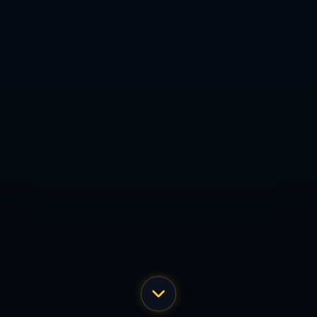
姓名
邮箱
电话
内容
提交
Copyright 2024
28圈 - 相信品牌的力量
All Rights by
28圈