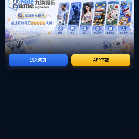
因。
## 曼联的考量
对于曼联来说，接触阿什沃斯的意义不仅仅在于寻找新教
练，更在于重新审视和定义未来的发展战略。曼联面对的竞
争愈发激烈，如何在英超和欧冠赛场重新崛起，是摆在俱乐
部面前的一大挑战。而一个能在年轻球员的培养上有独到见
解的教练，无疑能为曼联带来新的活力与希望。
曼联高层对阿什沃斯的考量，显然不仅在于他过去的执教成
绩，更重要的是他的愿景与曼联的文化理念高度契合。这使
得双方都有可能在未来达成更深入的合作。
## 前景展望
尽管目前曼联与阿什沃斯的接触仍处于初步阶段，但这却为
球迷们描绘了一幅令人憧憬的蓝图。随着转会市场的逐步临