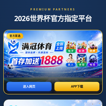
电讯报：曼联已正式接触阿什沃斯
栏目：28圈
发布时间：2026-07-07T15:29:30+08:00
# 电讯报：曼联已正式接触阿什沃斯
近年来，体育界的转会消息不断引发球迷的热情与讨论。尤
其是在曼联这样的大俱乐部，任何关于新教练或新球员的接
触都能引发广泛关注。近日，*电讯报*报道了一个引人瞩目
的新闻——曼联已正式接触阿什沃斯。这一消息不仅令人兴
奋，更为曼联未来的战略布局增添了新的可能性。
## 曼联与阿什沃斯的接触背景
自从上赛季末曼联决定调整教练组后，俱乐部一直在积极寻