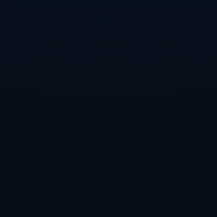
近，各大俱乐部竞争愈发白热化，曼联如果能够顺利与阿什
沃斯达成协议，势必将在新赛季中提升球队的整体实力。
*电讯报*的报道无疑给了曼联球迷们更多的期待，也让我们
看到了阿什沃斯与曼联之间潜在的合作机会。在未来的日子
里，随着双方谈判的进展，我们或许能看到更具说服力的结