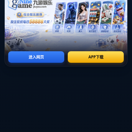
如果李霄鹏接手沧州队，他可能带来一系列积极变化。**例
如，通过强化防守战术和快速反击，提升球队的比赛效率
**。同时，李霄鹏的管理能力可能会改善球员之间的关系，
增强团队的凝聚力，从而提高整体战斗力。此外，李霄鹏还
能够利用自己丰富的战术体系，灵活调整对手的弱点，有效
应对不同的比赛场景。