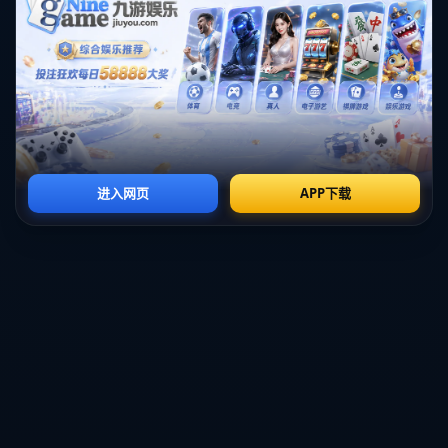
应对对手的变化显得尤为重要。
**关键词的运用**
在这场焦点之战中，关键词“约基奇”和“库里”成为了讨论的
焦点。约基奇作为掘金的核心，他的表现直接决定了球队的
成败。而库里则是勇士中最具威胁的得分点，他的三分球能
力仍然改变着比赛的风向。通过这样的对比，我们可以清楚
地看到两队核心球员在比赛中的关键作用。
**小结**