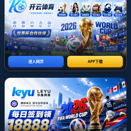
**约基奇的MVP表现**
在本场比赛中，约基奇再一次证明了自己作为联盟顶级中锋
的价值。他的**进攻技巧和篮球智商**无与伦比，不仅能在
内线得分，还能够为队友创造机会。约基奇的表现不仅维持
了掘金在西部的强势地位，也让他再次成为MVP讨论的热
门人选。通过这场比赛，约基奇的综合能力得到了充分展
现：从内线的统治力到外线的组织能力，他几乎无所不能。
**库里的精准投篮**