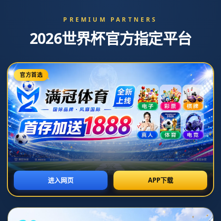
约基奇33+13库里23+5 掘金险胜勇士主场6连胜
栏目：28圈
发布时间：2026-07-07T15:29:30+08:00
**掘金险胜勇士，约基奇与库里的对决成焦点**
在近日进行的一场精彩对决中，丹佛掘金以微弱优势险胜金
州勇士，成功在主场取得了6连胜。这场比赛中，掘金队的
**尼古拉·约基奇**展现出了强大的统治力，他砍下了33分
和13个篮板，成为球队获胜的关键。而勇士队的**斯蒂芬·
库里**则以23分和5次助攻的表现，给对手制造了不小的麻
烦。这场比赛不仅仅是两支球队的较量，更是约基奇和库里
之间的巅峰对决。