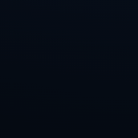
众所周知，教练组在一支球队的表现中扮演着重要角色。从
员配置和赛前心理建设**等多方面的问题。针对失误较多
#### 总结
中国男篮在对阵强队的比赛中出现23次失误，而仅有9次助
能在未来的比赛中更好地展示团队的实力，赢得更多的荣誉
上一篇 : 哈达威31分东契奇26+10 独行侠客场大胜奇才
下一篇 : 纪录还在延长！上海海港将中超连胜纪录扩大至15场
联系方式