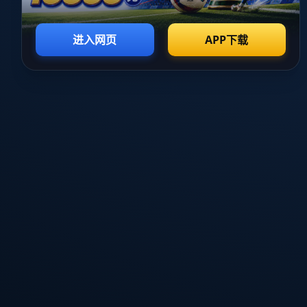
#### 失误对比赛的影响