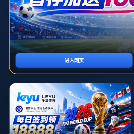
在近日的一场激烈的篮球比赛中，中国男篮的表现引发了球迷
和助攻的失衡，不仅影响了比赛的节奏，也暴露出球队在战