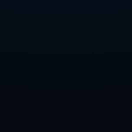
战术安排到球员训练，教练组的决策直接影响着比赛的结果。在中国男篮
的情况，教练组可以强化训练，提高球员在比赛中的心理素质和判断能力，
攻，揭示了球队在技术和战术层面上的紧迫问题。**提升助攻与减少失误
。在接下来的训练与比赛中，期望球队能够认真对待这些关键数据，做到