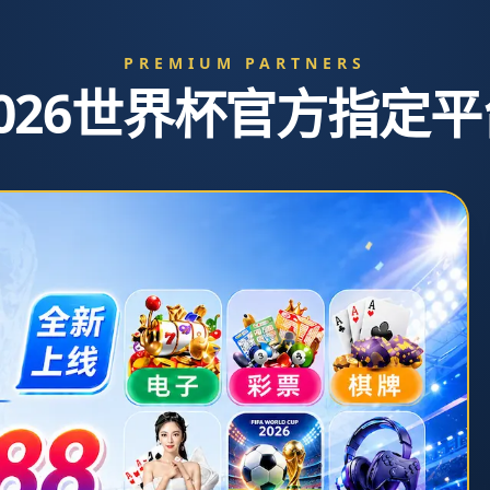
克斯31分国王终结魔术5连胜 尼克斯力克
栏目：28圈
发布时间：2026-07-07T15:29:30+08:00
五连胜；与此同时，尼克斯凭借出色的表现战胜篮网，成为焦点热议。**
量无疑是万众瞩目的焦点。福克斯作为国王的核心球员，以卓越的表现赢得
克林篮网，展现了强大的团队实力。