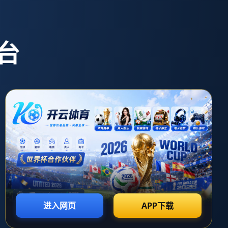
篮网
了31分，为团队打破魔术的五连胜立下了汗马功劳。与此同