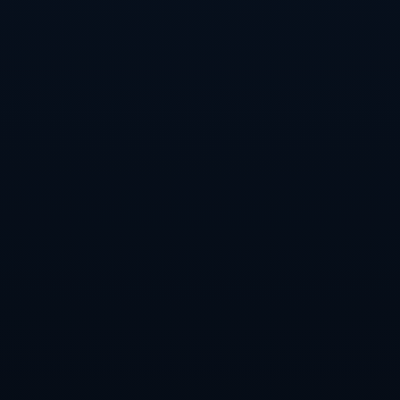
**此外，社交媒体的兴起**也为双方的情感交流打开了新的
渠道。申花通过官方账号发布比赛信息、球员动态及踢球资
讯，而球迷们也会在评论区分享自己的情感与期待，这种互
动让距离感慢慢消散。特定话题下，申花与球迷共同构建起
一个活跃且真实的足球社群，使得每一个球迷都有机会表达
自己的观点和情感。
在这样的背景下，**申花与球迷之间的情感连接愈发密切，
为中国足球的复兴注入了一剂强心针**。无论外界环境如何
变化，这种相互支持的精神，都将成为推动中国足球持续发
展的重要基石。正如一名忠实的球迷所说：“我们不会放
弃，因为这就是我们的家。”这种坚守与热爱无疑是中国足
球寒冬中最温暖的画面。