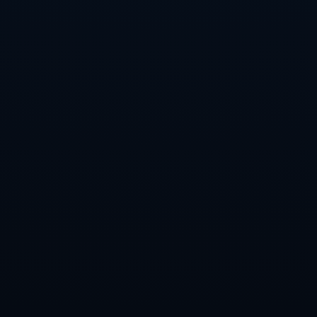
上一篇 : 亚运会-中国男篮大胜中国香港 3战全胜晋级8强
下一篇 : 中超-卢永涛破门宋浩宇压哨送乌龙 南通1-1河南
联系方式
CONTACT US
28圈
姓名