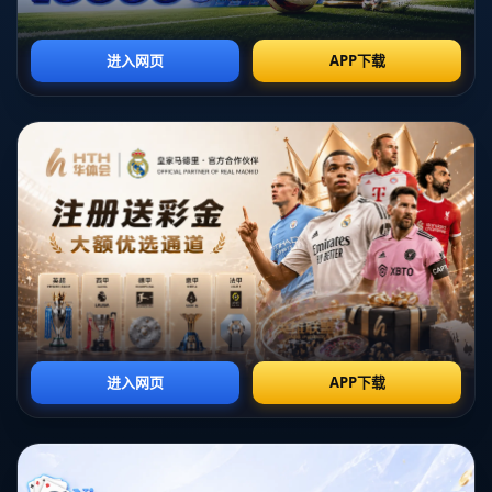
在足球转会市场中，俱乐部之间的交易往往不仅仅是数字游
戏。除了金钱，球队的战术需求、球员的适应性以及未来的
发展规划等因素都会影响最终的决定。例如，虽然3500万镑
的价格对一些俱乐部而言相对可观，但对于诺丁汉森林来
说，失去一名有潜力的核心球员可能会影响他们的整体竞争
力。
今年夏季转会窗口以来，像伊兰加这样的年轻球员受到越来
越多俱乐部的关注。尤其是在英超这样的高竞技水平联赛
中，球队们越来越重视能够带来长远回报的年轻球员。伊兰
加的情况恰好映射出当今转会市场的趋势——**青年才俊的
价值被不断提升**。
**案例分析：类似的转会事件**
在往年，许多球队也经历过相似的情况。例如，阿贾克斯在