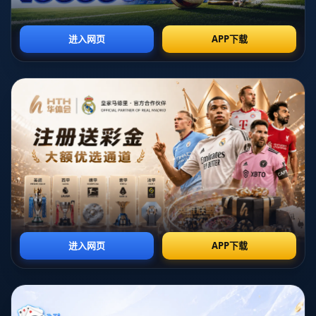
## 关键应对策略
### 1. 加强球队整体实力