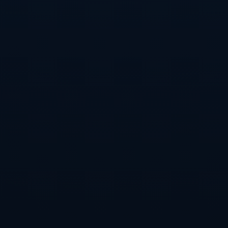
较好的表现。因此，这次与上海队的热身不仅是对战术的检
验，也是对球员心理素质的考量。