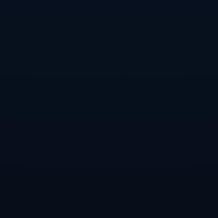
比赛结束时，勇士队的整体数据均衡，每位上场球员都有所
贡献。除了库里，其他球员如汤普森和格林等也各自得到了
分数，显示出勇士队强大的深度。而湖人队虽然有詹姆斯的
高分表现，其他球员的得分却无法填补戴维斯缺阵所带来的
空白，这让他们在比赛中显得十分被动。
#### 结论