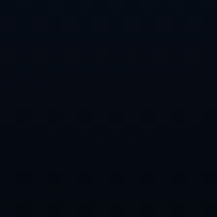
上一篇 : NBA历史上除了纳什还有没有防守很烂的老大，但可以带队打进西决的。
下一篇 : 手感不错！追梦半场5中3，三分3中2得到8分4板2助攻1盖帽
联系方式
CONTACT US
28圈
姓名
邮箱