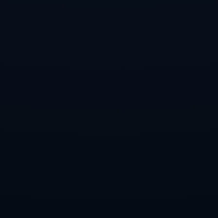
总之，本场比赛的结果让人们再次思考湖人队的阵容构建。
尽管詹姆斯依旧发挥着巨星的作用，但单靠他的能力难以支
撑整个球队的胜利。勇士队则在全队的共同努力下，展示了
他们对于总冠军的强烈渴望。本场比赛的胜利不仅仅是一次
普通的胜利，更是给整个联盟传达出勇士队依然是强者的信
号。随着赛季的深入，湖人队需要尽快调整策略，寻求解决
内线问题的办法，以备未来更大的挑战。