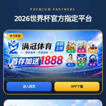
媒体人：伊万招曹永竞却不让进名单 得解释一
下
栏目：28圈
发布时间：2026-07-07T15:29:30+08:00
**前言**
在足球世界中，球队的人员调整一直是媒体和球迷们热议的
话题。当伊万招聘了备受期待的球员曹永竞，却未将其列入
比赛名单时，这一决策引发了广泛关注和讨论。*为了让球
迷们释疑，这一决定的背后原因值得深入探讨*。
**球队决策背后的考量**