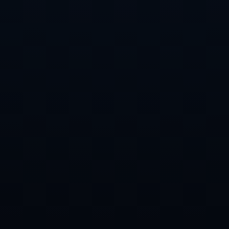
联系方式
CONTACT US
28圈
姓名
邮箱
电话
内容