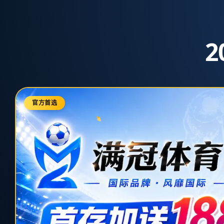
NB
# NBA全明星三分史诗对决:库里29分击败约内斯库
在每年的NBA全明星周末，球迷们总是期待看到一些令人瞩
了悬念。*库里以29分的优异表现成功击败约内斯库*，这
### 库里的传奇三分之夜