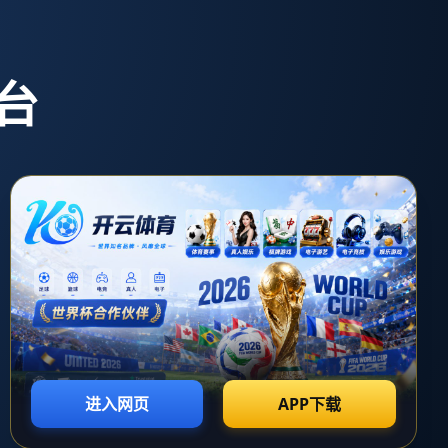
内斯库
和*凯特·约内斯库*之间的较量中，二者的三分球能力充满