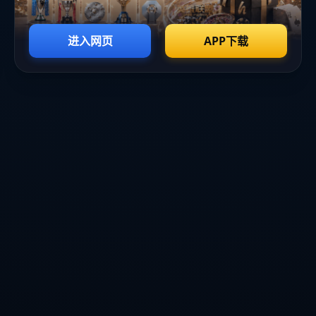
是两代球员在球场上的精彩碰撞。**斯蒂芬·库里**以其超凡的射术和出
了一份希望。双方的表现，让我们见证了篮球的魅力，也启示我们在追求梦
姓名
邮箱