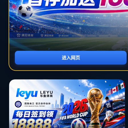
斯蒂芬·库里，作为勇士队的核心球员，无疑是当今NBA
的比赛开始，他就发力打出高分，让人无法对他投出质疑。
在本场比赛中，库里连续命中多记高难度三分球，尤其是在
压力之下显得格外吃力。
### 约内斯库的拼搏精神
虽然最终未能赢得比赛，但凯特·约内斯库的表现同样值得
着她对胜利的渴望，尤其是在关键时刻，她的投篮同样具有
### 三分球的魅力与影响
库里与约内斯库的三分对决，不仅依赖于个人能力，更体现
内斯库在联盟中的发展，三分球的技能对于年轻球员的成长
在这场比赛中，库里的29分及约内斯库的拼搏，不仅让比
演变的重要组成部分。
### 小结