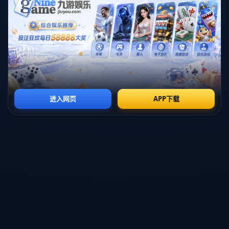
才培养的重视，将引导他的管理方向。他坚信，**技术和心
理素质的提升**是每位球员成长的关键。作为CEO，他可
能会着重于青训体系的建设，力求通过培养本土年轻球员，
来为尤姆尼耶士邦注入新的活力。
### 案例分析：成功的转型
可以参考的成功案例包括**前巴塞罗那球员哈维·埃尔南德
斯**（Xavi Hernandez）。在退役后，他迅速适应了管理角
色，并于2020年成为卡塔尔球队阿萨德的主教练，带领球队
取得了显著的成绩。这种从球员转型到管理者的成功，展示
了如何将球场上的经验转化为管理上的智慧。
### 对尤姆尼耶士邦的影响
毫无疑问，阿内尔卡的加盟会在**品牌价值**和**市场推广
**方面为尤姆尼耶士邦带来积极影响。他的国际知名度将使