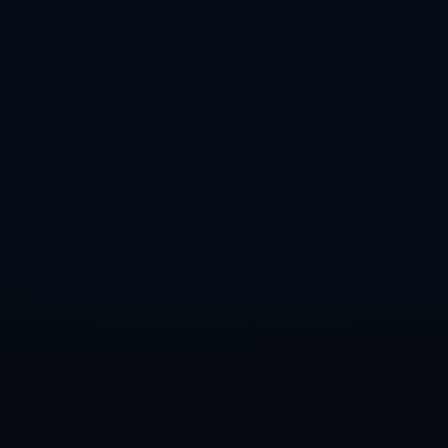
总的来说，44岁阿内尔卡的任命为尤姆尼耶士邦CEO，不
仅为他的个人职业生涯带来了新的挑战，也为这一土甲球队
注入了新的可能性。随着阿内尔卡的管理理念逐步展开，尤
姆尼耶士邦的未来发展值得我们期待。通过这一任命，我们
也许能够看到更多球员在退役后成功转型为管理者，继续为
足球事业做出贡献。
上一篇 : 世预赛-谷口彰悟伯吉斯各摆乌龙 日本1-1澳大利亚
下一篇 : 德罗赞21+8斯特鲁斯26分 骑士终结公牛三连胜
联系方式