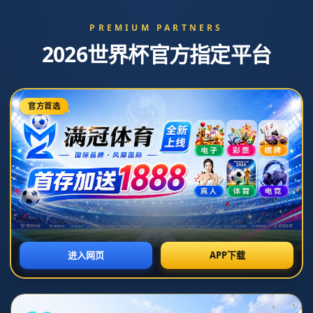
中超-奥斯卡破门巴尔加斯建功 海港2-0三镇领
跑
栏目：28圈
发布时间：2026-07-07T15:29:30+08:00
### 中超-奥斯卡破门巴尔加斯建功 海港2-0三镇领跑
在本轮中超联赛中，上海海港队迎来了对阵武汉三镇队的重
点战役，凭借外援奥斯卡的进球以及巴尔加斯的精彩表现，
海港队以**2-0**的比分战胜对手，继续稳坐积分榜首位。
本文将深入分析比赛的关键时刻、球员表现以及对海港队后
续比赛的影响。