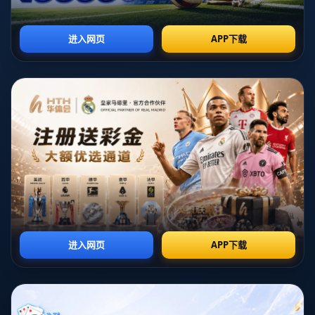
进球不仅点燃了全场球迷的热情，也让海港队占据了心理上
的优势。
紧接着，在比赛的下半场，海港队继续加强进攻。第70分
钟，巴尔加斯在禁区内的精彩表现为球队锁定了胜局。他接
到队友的传球后，施展灵活的脚法，轻松将球推入对方球
门。此时，海港队的优势已牢牢确立，双方的比分也定格在
了**2-0**。