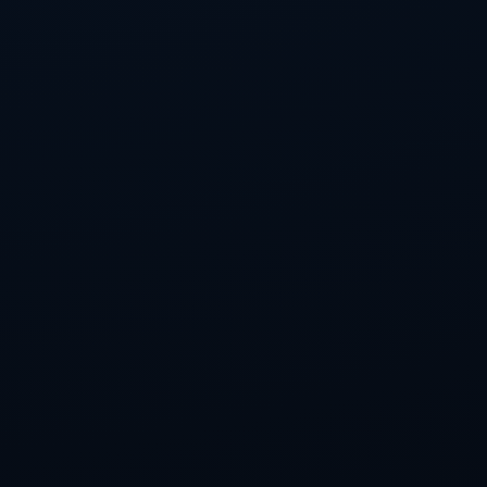
全面数据和出色领导力，不仅让人们看到了他作为明星球员
。