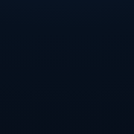
球队需要时，他总能站出来挺身而出，无论是关键时刻的得分还是在场上
在与某队的比赛中，瓦格纳通过精准的助攻帮助队友轻松完成得分，最终
教练的战术布置下，瓦格纳与队友之间的默契逐渐加深。这段时间里，球
格纳一人的功劳，更是整个团队共同努力的结果。
看出瓦格纳价值的，不仅仅是这些数字，更在于他为球队所带来的氛围及
表现，是新一代球员在联盟中崭露头角的缩影，彰显了年轻球员的无限可