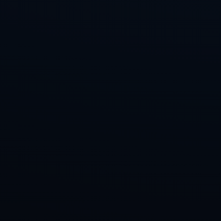
上一篇 : 西媒：曼城有意比利时16岁中卫莫基奥
下一篇 : 沙特球队有兴趣邀请贝吉里斯坦，他明夏离开曼城
联系方式
CONTACT US
28圈
电话：028-5394487
传真：028-5394487
手机： 17798474799
Q Q： 434690970