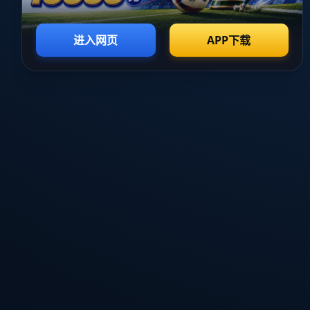
#### 2. 武磊伤病的影响
作为上海海港的核心球员，**武磊的表现直接影响着球队
广州队等对手的交锋中处于劣势。
在此前的几场比赛中，武磊因伤缺席，这对上海海港的攻击
他的复出能否如愿，关系到上海海港能否在接下来的比赛中
#### 3. 其他因素的影响