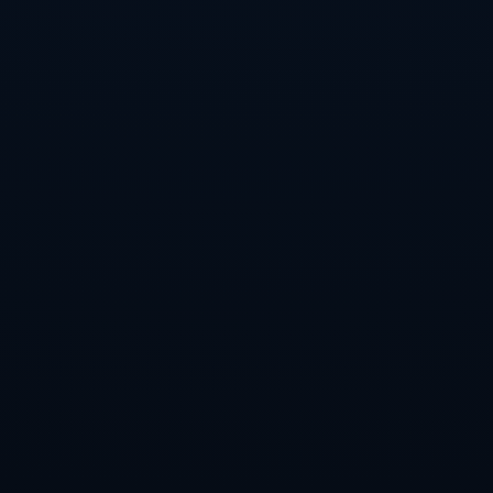
显示出他们在对抗上的优势。然而，后期随着比赛强度加大，球队是否能
州队与上海海港的对抗，更是充满期待。这种期待同样是对两队的压力，
关键战役。在这条充满挑战的道路上，广州队与上海海港都需要做到心态平
是球队的实力还是球员的状态，都在不断考验着每一位参与者**。未来的