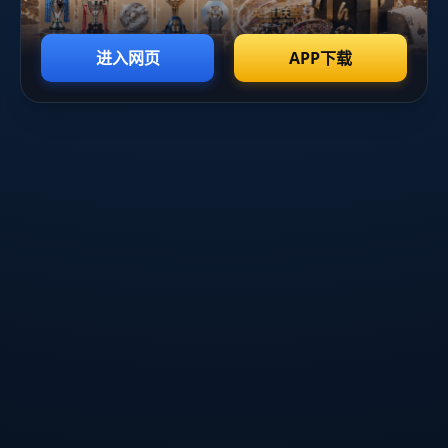
的战斗力**。他的伤病状况成为了海港队能否实现夺冠梦的一个重要变量
体系造成了**不小的冲击**。虽然其他球员在努力填补他的空缺，但无
掌控节奏。