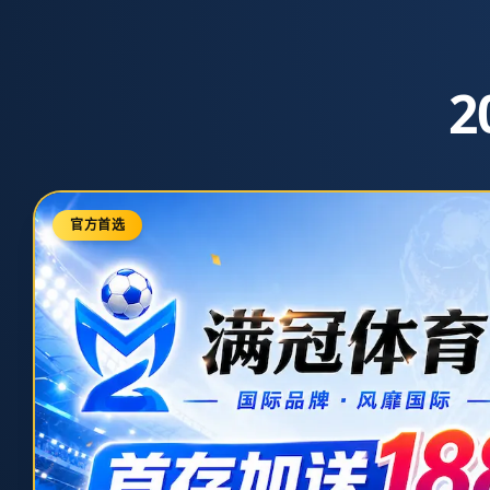
中超
### 中超夺冠悬念揭晓?考验双雄 武磊伤病或影响走势
在中国足球超级联赛（中超）的激烈比赛中，各队为了争夺
时刻，**武磊的伤病问题**可能成为影响比赛走势的关键
#### 1. 双雄对决，争冠悬念重重
本赛季的中超，广州队与上海海港两队表现抢眼，稳居积分榜
**，他们渴望重夺桂冠。随着双方相互之间的对抗加剧，