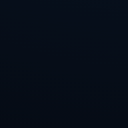
例如，在赛季初的碰面中，海港成功压制了广州队的进攻，
#### 4. 球迷的期待与球队的压力
球迷对本赛季中超的关注度和热情空前高涨，特别是对于广
在心理和身体上的状态。
**中超赛季的每一场比赛**都可能成为决定夺冠走势的
求在最终的争冠之路上取得理想的成绩。
正如本赛季所展现的，中超在竞争激烈的环境中，**无论