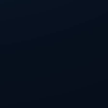
现更为稳定。而上海海港在面对强强对话时是否能够调整心