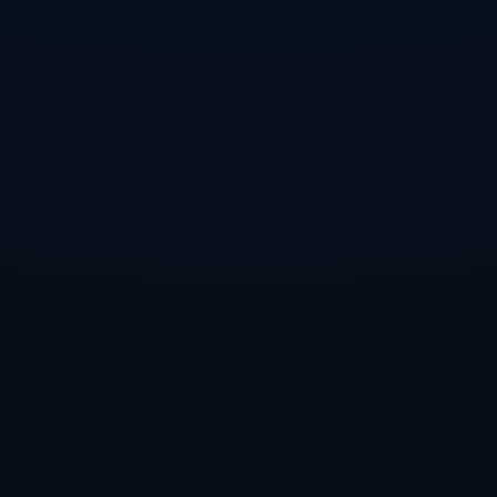
领导力并不仅仅体现在球场上的口头指挥，更在于他的身先
士卒。在防守端，他从不轻言放弃，总是全力以赴。这种拼
搏精神感染了队友，使得整个队伍在比赛中表现得更加顽
强。
**未来展望**
高准翼在这场比赛中的卓越表现，预示着他在中国足球队未
来的潜力与重要性。随着他经验的逐渐丰富，毫无疑问，他
将在未来的国际赛场上继续发光发热。正如许多专家所言，
未来的中国队需要更多像高准翼这样的球员，他们不仅有技
术，更有对比赛的深刻理解与洞察力。