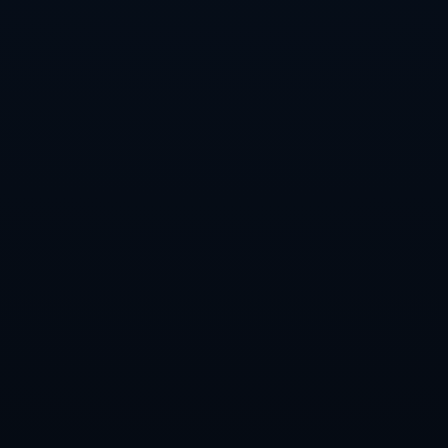
总的来说，高准翼在这场比赛中的突出表现，不仅给中国队
带来了宝贵的胜利，更让我们看到了未来的希望。随着更多
年轻球员的崛起，未来的中国足球有望在国际舞台上取得更
大的突破和成就。
上一篇 : 官方：国足vs澳大利亚转播为网络平台独播
下一篇 : 美记：独行侠无意签换水拉 欧文去湖人难度增加