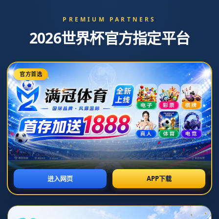
拉塞尔：以为希罗比普尔强 没想到普尔这么好
栏目：28圈
发布时间：2026-07-07T15:29:30+08:00
### 拉塞尔：以为希罗比普尔强，没想到普尔这么好
在当今的NBA赛场上，球员之间的对比时常引发热议。最
近，知名球员拉塞尔在一个采访中提到希罗和普尔这两位年
轻球员时表示，**“以为希罗比普尔强，没想到普尔这么好”
**。这句话不仅引发了球迷的关注，也为大家提供了一个深
刻的思考：在多个年轻球员中，普尔的表现是如何超出预期
的？
#### 普尔的崛起