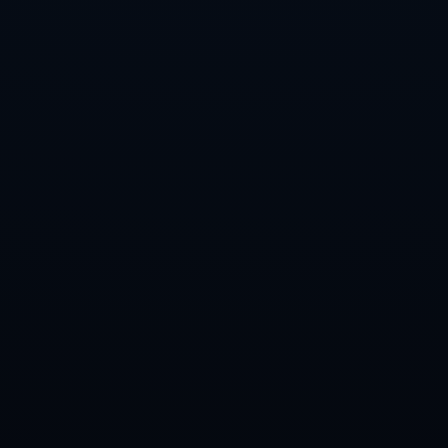
联系方式
CONTACT US
28圈
姓名
邮箱
电话
内容