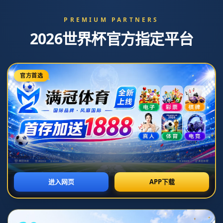
兵强马壮，时机正好！孙兴慜能带领韩国队圆
梦亚洲杯吗？
栏目：28圈
发布时间：2026-07-07T15:29:30+08:00
# 兵强马壮，时机正好！孙兴慜能带领韩国队圆梦亚洲杯
吗？
在亚洲足坛，韩国队以其强劲的实力和丰富的比赛经验而著
称。随着2024年亚洲杯的临近，韩国足球的关注度愈发高
涨，特别是当今球坛明星、韩国队的核心球员——**孙兴慜
**。他能否带领韩国队冲击亚洲杯的冠军，成为球迷和媒体
热议的话题。