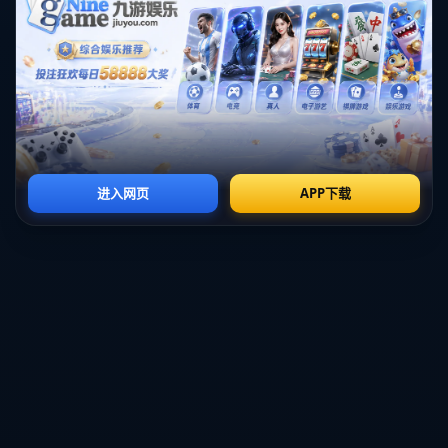
的进球和助攻不仅帮助球队赢得比赛，更重要的是，他为年
轻球员树立了榜样。这种角色的转变，使得韩国队在面对强
敌时更加游刃有余。
## 适时的战略调整
随着赛季的推进，韩国队在战术布置上也在不断调整。新的
教练团队注重通过强队对抗积累经验，精心设计的训练计划
使得球员们在训练中得到了有效提升。这为球队在亚洲杯中
的表现增添了信心。而孙兴慜则作为核心球员，全力配合教
练的战术部署，为圆梦亚洲杯贡献自己的一份力量。
例如，在上一届亚洲杯中，韩国队在小组赛阶段表现突出，
但在淘汰赛中遭遇了意外失败。通过此经历，韩国队明白了
在关键时刻把握机会的重要性。今年，他们的目标更加清
晰，不仅是小组出线，而是争取**进入决赛并夺冠**。