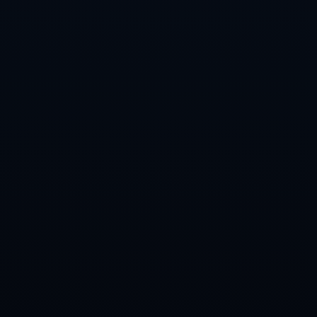
下一篇 : 比達爾感染新冠未遵守防疫規定 將面臨高額罰款.
联系方式
CONTACT US
28圈
姓名
邮箱
电话
内容