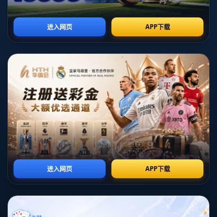
团队协作能力正是他们所看重的特质之一。此外，草蜢队还
拥有完善的训练设施和专业的技术团队，能够为李磊提供全
面的发展支持。
*以往成功案例的启示*
在考虑李磊可能的转会前景时，我们不妨回顾一下过去的一
些成功案例。比如，效力于浦和红钻的原北控球员王霜在日