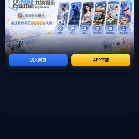
本联赛中取得了令人瞩目的成绩，她的经历说明了合适的联
赛环境和良好的俱乐部氛围对球员职业发展的重要性。
类似地，曾效力于柏林联合的中国球员张玉宁，他的成长轨
迹同样证明了欧洲联赛对于提升中国球员国际竞争力的积极
作用。因此，**李磊加盟瑞超草蜢队不仅是一种个人职业选
择，也代表了中国球员逐梦海外、提升自我的一种趋势**。