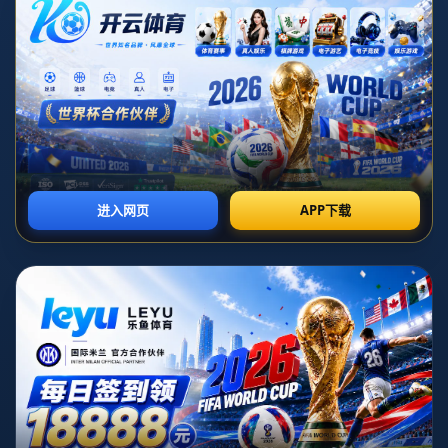
在刚刚结束的中超升降级附加赛次回合中，浙江队与青岛队