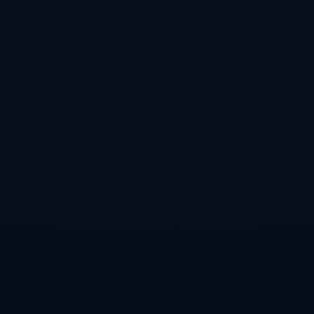
虽然青岛队在余下时间仍然顶住了浙江队的猛烈进攻，但失
去了刘健后，他们的中场调度以及整体协作或将变得更加被
动。接下来的比赛中，需要关注青岛队教练组如何调整球队
应对这一突发情况。
### **案例分析：两支球队的表现与战术选择**
从本次附加赛双方阵容与表现的对比来看，浙江队的技战术
灵活性显然占据一定优势，但锋线乏力的问题却暴露无遗。
穆谢奎作为核心攻击点，却未能发挥应有水准，这也意味着
浙江队需要找到新的得分突破口。反观青岛队，他们明确以
守为主，试图通过防守反击寻找机会。然而，从比赛过程来
看，他们很少有威胁浙江门前的强势场面，大部分时间只能
处于被动挨打的局面。
此前，浙江队在多个赛季中引进了多名实力派外援，并且在