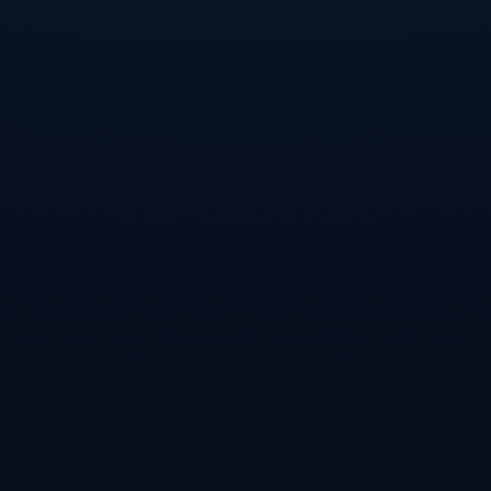
### **焦点二：青岛队顶住压力，刘健的伤退或成后续隐患
**
青岛队此役的表现相当坚韧，尽管进攻火力有限，但他们通
过紧凑的防线和积极的拦截成功稳住了比赛节奏。然而，此
役最大的意外发生在青岛队核心球员刘健身上。作为一名经
验丰富的老将，刘健在本场比赛中的作用至关重要，他不仅
担任中场调度，更是帮助后防线维持稳定的中坚力量。
遗憾的是，在比赛进行到第34分钟时，刘健因拼抢中伤退离
场。这一变故不仅对本场比赛的战术布置产生影响，更可能
对青岛队后续比赛的状态造成冲击。毕竟，**像刘健这样丰
富大赛经验的球员，正是“升降级战役”中不可或缺的稳定器
**。