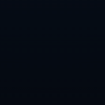
中超升降级附加赛不仅是两支球队实力的较量，更是一场心
态与抗压能力的博弈。从浙江队与青岛队此役的表现可以看
出，双方都在想方设法证明自己，保住中超席位或者争取新
赛季更优位置。然而，在细节上，两队均存在值得反思的地
方，未来如何修正这些问题，将是决定他们命运的关键。
上一篇 : 新疆比賽票價第二階段：單場票價介於50到2200 套票價格在2820到35800之間.
下一篇 : 英超第1輪諾維奇0-3利物浦 範迪克傷愈復出薩拉赫2傳1射.
联系方式
CONTACT US
28圈
姓名