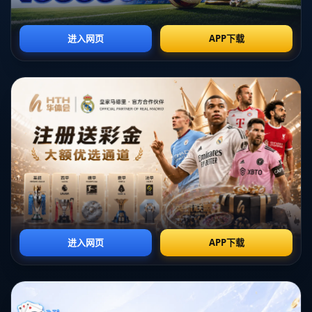
如，安苏·法蒂正逐渐成为巴萨阵容中的重要一环。他在场
上的表现，不仅让球迷看到了新希望，也证明了科曼培养战
略的初步成功。科曼通过给予年轻球员更多的上场时间和关
键场合的锻炼机会，激发了他们的潜能。
科曼的**战略调整**不仅仅局限于个人能力的培养，还包括
整个球队战术体系的多元化。在后梅西时代，巴萨不能再依
赖个别球员的灵光乍现，而要通过团队协作和战术创新来取
得胜利。科曼因此加大了对球队整体配合和战术灵活性的训
练力度，力求打造一支更具竞争力的队伍。
总之，梅西的离去虽然令科曼抓狂，但他并没有被这种情绪
压垮，而是积极应对，通过*多措并举*着手培养新星。未来
的巴萨，或许将因此迎来一个全新的时代。科曼的努力不仅
是对梅西时代的最好告别，也是在创造属于这支豪门的新传
奇。