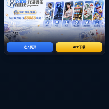
接影響球隊的控球優勢和中場硬度，尤其是應對對手的快速
反擊時可能會顯得力不從心。
實際數據也顯示，佩德里與加維搭檔時，巴薩的場均進球率
明顯更高。兩人之間默契的擔當和換位，給對手製造了極大
困擾。缺少他們，哈維的排兵佈陣勢必會受到挑戰。
---
### **可能的陣容調整：哈維如何接招？**
為填補空缺，哈維很可能採取更加保守的戰術部署，例如改
用四中場陣型，引入德容作為B計劃。德容的持球推進能力
或許能一定程度彌補佩德里的缺失，而後起之秀巴爾德和凱
西的體能优势，也能提供額外的邊路活力和中路強硬度。然
而，與佩德里、加維的化學反應相比，這樣的組合在磨合上
無法一蹴而就。