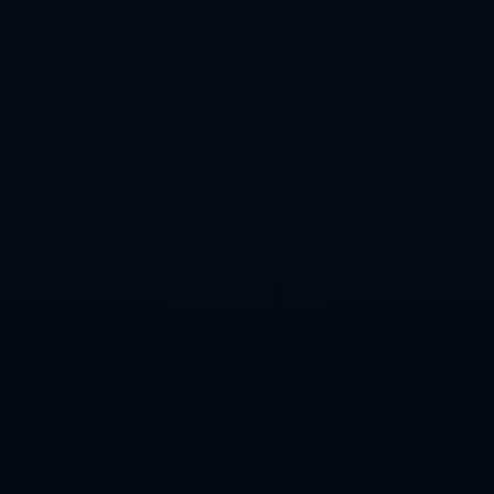
联系方式
CONTACT US
28圈
姓名
邮箱
电话
内容