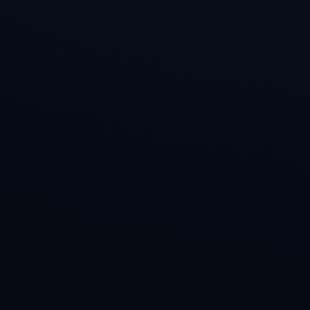
---
毫无疑问，大卫·拉亚的加盟让阿森纳的门将队伍锦上添花
白热化，球迷拭目以待枪手的新门线风暴！
上一篇 : 積極前行！久保建英：本賽季沈著面對自我！.
下一篇 : 可惜了！C羅冠軍+金球獎榮譽被剝奪.
联系方式
CONTACT US