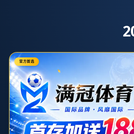
拉姆斯代爾的
**拉姆斯代尔的竞争来了！大卫·拉亚总价3000万镑转会加盟
近几年来，阿森纳在门将位置上经历了几次重大调整，但这一
新的竞争活力，也令现任主力门将亚伦·拉姆斯代尔的地位
---
### 阿森纳的高投入背后：大卫·拉亚为何备受青睐？
**大卫·拉亚（David Raya）**并不是一个默默
**77%**，在全英超排名前列。更重要的是，拉亚并不