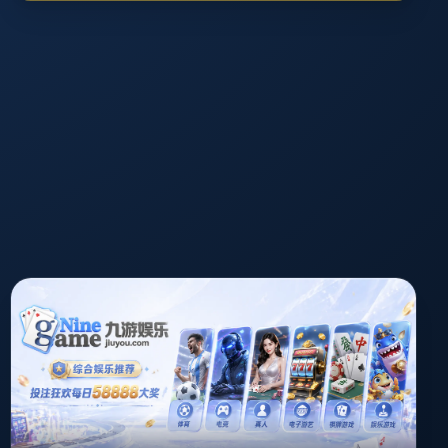
了技术上的升级，更为阿森纳提供了双门将制的潜力。这种配置
度快和敢于冒险的扑救风格赢得了球迷的喜爱。然而，在高强度的英
别比赛所面临的隐忧。大卫·拉亚的长传精度和冷静的脚下
倾向于选择擅长控球的拉亚，而在需要防守反击的局面下可
n Henderson）两名优质门将，虽然竞争伴随争议，但整体上