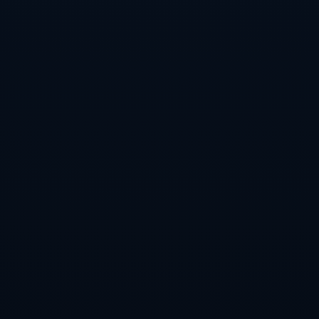
### **案例分析：滕哈格如何復制阿賈克斯模式**