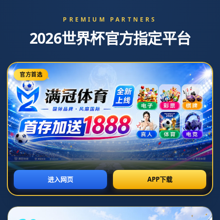
熱刺失孔蒂後轉攻阿賈克斯主帥滕哈格.
栏目：28圈
发布时间：2026-07-07T15:29:30+08:00
### **熱刺失孔蒂後轉攻阿賈克斯主帥滕哈格，是否能開啟
新篇章？**
在全球足壇的紛紛擾擾中，主教練的動向往往成為焦點。隨
著熱刺與安東尼奧·孔蒂的分道揚鑣，這家歷史悠久的英超
俱乐部開始新一輪的領袖選擇，而阿賈克斯的**滕哈格**則
成為熱刺的潛在人選。這一動向不僅令球迷們充满期待，也
為熱刺未來的策略和方向注入了新的猜想。究竟這位荷蘭名
帥是否會成為熱刺的下一位掌門人？又能否帶領球隊打破多
年無冠的尷尬困局？讓我們一起了解更多背後的故事。