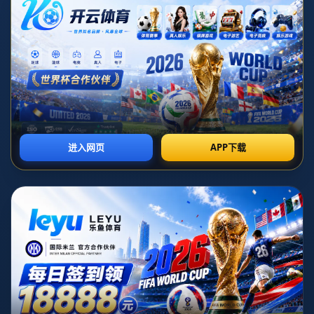
---
### **孔蒂的離開——熱刺面臨重大考驗**
安東尼奧·孔蒂的離任，是熱刺最近一次動盪的縮影。這位
意大利名帥以激情和嚴謹治軍著稱，但他與管理層之間的戰
略分歧最終成為雙方告別的導火索。此外，熱刺在本賽季中
的不穩定表現和歐冠提前出局，也進一步強化了董事會的決
策。孔蒂雖然在任期間為球隊注入了更高的競爭力，但未能
帶來實質性的「冠軍獎杯」，成為他離任背後的關鍵問題。
如今，孔蒂的離開使熱刺處於一個十字路口。球迷對於球隊
未來新任主帥的期望非常高，而這一責任或許將落在阿賈克
斯主帥**滕哈格**身上。
---