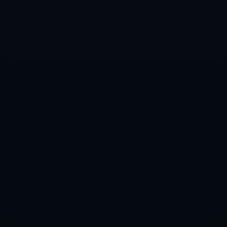
點。
上一篇 : 雙胞胎崛起 熱門秀貝利首秀拿下17+6 星二代得到20+5+6 雙雙進入榜單前五.
下一篇 : 歐國聯第5輪荷蘭3-1波黑 維納爾杜姆梅開二度德佩破門.
联系方式
CONTACT US
28圈
姓名
邮箱