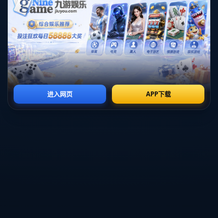
国际市场上搜罗顶级球星，以提升联赛的整体水平和观赏
性。引进儒尼奥尔，对于中超球队来说，不仅是对自身实力
的提升，也是对联赛吸引力的进一步增强。中超球队过往的
成功转会案例，包括引入奥斯卡、胡尔克等超级球星，皆显
示出他们在这方面的长远眼光和执行力。而儒尼奥尔的加
盟，可能成为又一经典案例。
### 转会的不确定性
然而，足球转会市场一向充满变数。尽管中超球队的报价可
能十分诱人，但儒尼奥尔的选择并不仅仅取决于金钱因素。
他在蔚山现代享受到了很高的战术地位和球迷支持，这些都
是他需要考量的因素。此外，他是否适应中超的节奏和文
化，也是决定转会成功的关键。
### 案例分析：从胡尔克到儒尼奥尔