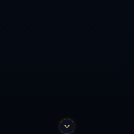
姓名
邮箱
电话
内容
提交
Copyright 2024
28圈 - 相信品牌的力量
All Rights by
28圈