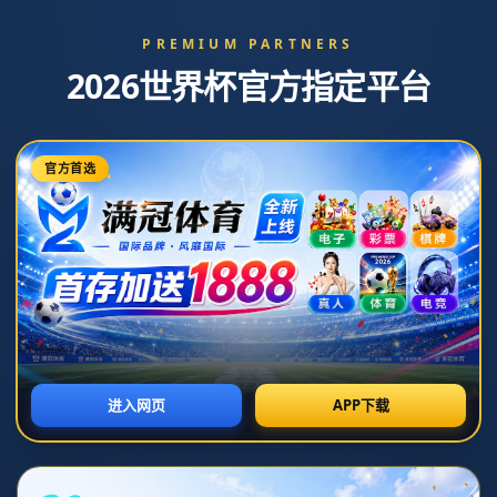
曝中超球隊報價蔚山現代前鋒儒尼奧爾 後者明
年1月合同到期.
栏目：28圈
发布时间：2026-07-07T15:29:30+08:00
**中超豪门瞄准蔚山现代王牌：转会市场暗潮涌动**