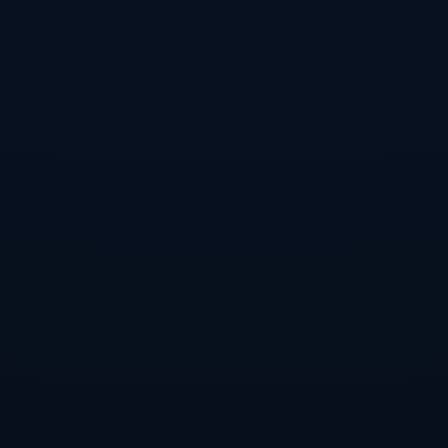
然而，年轻化策略也带来了经验不足的问题。面对像上海申
花这样的老牌豪门，广州队在关键时刻处理球的能力显得欠
缺。从本场比赛来看，关键时刻的失误和缺乏大赛经验，成
为他们重建过程中必须攻克的难题。
---
### **上海申花赢得开门红，朱辰杰再现队长风范**