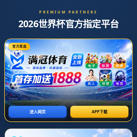
中超第1輪廣州隊0-1上海申花 劉若釩傷退朱辰
傑點球破門.
栏目：28圈
发布时间：2026-07-07T15:29:30+08:00
**中超第1轮：广州队0-1不敌上海申花，刘若钒伤退、朱辰
杰点杀致胜**
*2023赛季中超正式揭幕，首轮比赛就为球迷奉献了一场颇
具戏剧性的对决。广州队坐镇主场迎战上海申花，最终凭借
朱辰杰冷静的点球破门，申花以1-0取得开门红。而广州队
不仅未能守住主场，更因刘若钒的受伤陷入困境，让这场比
赛成为球迷热议的焦点。*