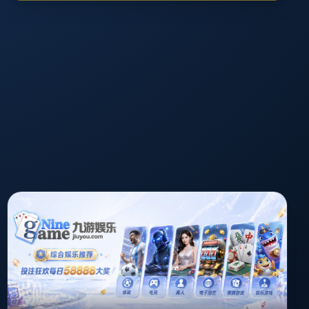
*小勝對手，順利獲得寶貴三分。
防線的穩健表現也值得一提：中衛巴斯托尼多次成功封堵對
場比賽中，儘管羅馬控球率超過60%，但由於球隊組織問題
勒圖的失誤也使球隊吞下關鍵進球。穆里尼奧賽後坦言，羅
追榜首，展現了強烈的爭冠決心；而尤文圖斯則憑藉小基耶薩