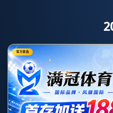
**21-22賽季意甲聯賽第19輪比賽集錦：焦點戰事一覽**
意甲聯賽向來以激烈的對抗、技術性的打法和球星輝煌的表現
瞬間不斷，讓球迷們大呼過癮。本文將為您詳細回顧和分析
### **焦點戰1：AC米蘭與恩波利——紅黑軍團全力追分**
在本輪比賽中，AC米蘭客場挑戰升班馬恩波利。**AC米
驚艷控球，以**4-2**的比分拿下恩波利。這場比賽不
值得注意的是，恩波利儘管最終落敗，但在場上表現頑強，多