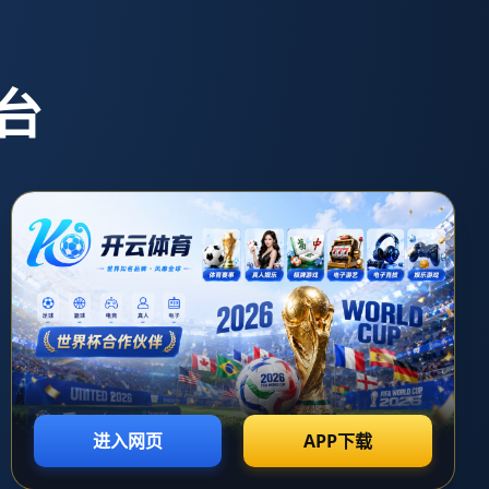
，各支球隊再度展現了絕佳的競技狀態，多場激烈對決和精彩
賽中，AC米蘭憑藉伊布的傳射建功以及年輕小將特奧在中場的
功率**再次證明了他的多面性，堪稱米蘭中場的「策略大