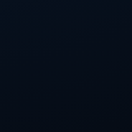
整個賽季的排名。而在保級區，薩勒尼塔納依舊深陷困境，雖
持續打造更多經典之戰！