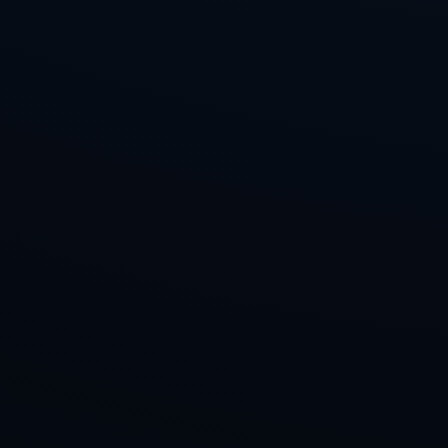
上一篇 : 巴西國家隊歷屆世界杯戰績.
下一篇 : 梅西直播受訪15分鐘吸引270萬人！揭明年美洲杯
联系方式
CONTACT US
28圈
电话：028-5394487
传真：028-5394487
手机： 17798474799
Q Q： 434690970
邮箱：admin@28quan-h5.com