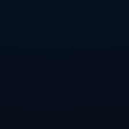
另一方面，马德里竞技得到了正处于职业生涯高峰的瑟云
聚，**球队防线实力无疑将得到进一步增强**。在竞争激烈
的西甲赛场，瑟云聚的加盟无疑是锦上添花。
**先例：追逐梦想的步伐不断**
瑟云聚的决定不仅仅是个人的选择，也反映了职业球员对挑
战与自我实现的不断追求。此前，阿尔瓦罗·莫拉塔、菲利