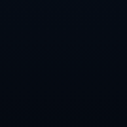
上一篇 : 卡塔爾隊同原班人馬參加奧運預賽曾以2比0大勝韓國隊.
下一篇 : 圖赫爾帶領拜仁，近一年來的突破紀錄有哪些？.
联系方式
CONTACT US
28圈
姓名