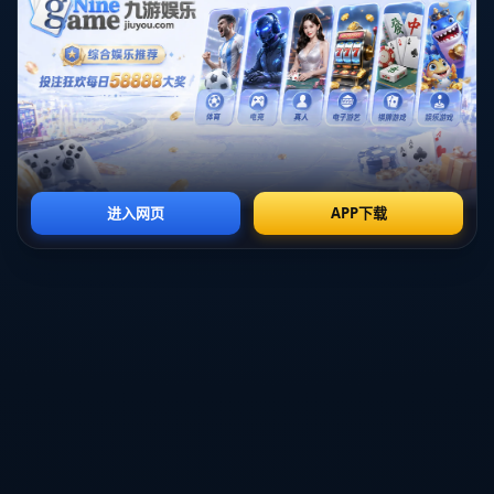
**市场与球队之间的“双赢”局面**
对于莱斯特城而言，瑟云聚的转会为俱乐部带来了可观的转
会费收入，有助于其财政平衡和未来的球队重建。在过去的
几年中，莱斯特城通过合理的人员调整，一直保持着竞争
力。瑟云聚的离开虽是损失，却也为球队注入新的发展动
力。