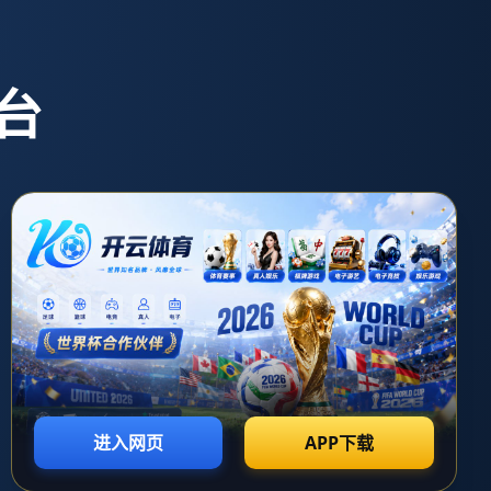
鋒！曼城成大贏家！.
议话题。最新的"足坛巨星评选榜单"揭晓，巴黎圣日耳曼的
劲旅**曼城**成为了最大赢家。这不仅是对球员能力的认可，
国国家队攻城拔寨的关键。2022年世界杯决赛上的帽子戏
王梅西。