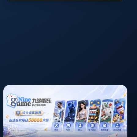
日耳曼打入30+进球并贡献多次助攻的他，已然是当之无愧
36球，更在欧冠比赛中独进12球，成为当之无愧的**超级射手
德都是不可替代的英雄。他的成功不仅是个人的崛起，也帮
瓜迪奥拉的战术体系让曼城不再依赖单一球员，而是将哈兰德
进，还是控球渗透施压，曼城已经展现了其不可撼动的强队地