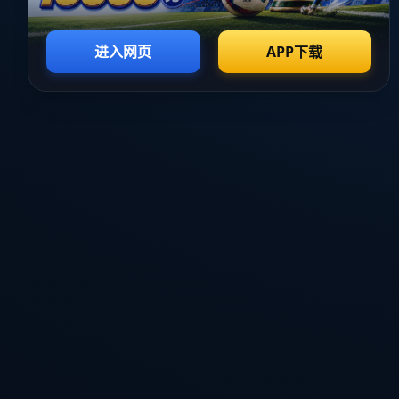
尽管姆巴佩荣膺十大前锋榜首，但仍有声音对这一结果提出
量、助攻数还是对比赛的决定性贡献，都展现了更加年轻的*