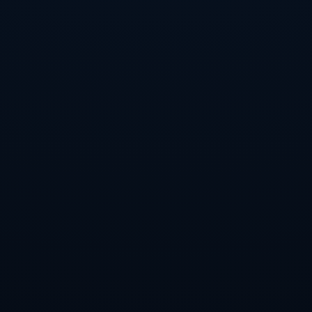
快节奏的需求。而梅西则更多的以经验与智慧展现自己，这使得资深球迷
是**新一代球星对传统巨星的致敬与挑战**。**姆巴佩、哈兰德的崛起
迷们将期待更多的巅峰对决，见证这一属于巨星的辉煌时代。