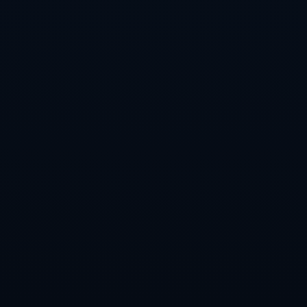
人 不用暴露自己的投注习惯 不必面对旁人眼光 对一些只想安静研究数据
过快时触发警示 对情绪化追单有一定抑制作用
存在自然间隔 玩家更有机会冷静下来 而线上如果不设限 可能在短时间内
算 严格遵守 只用可承受的闲钱参与 的原则