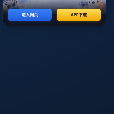
声音 店员会帮你打印彩票 单子攥在手里的那种真实感 很
研究盘口一边聊天 这种氛围是线上难以完全复制的
人来说 线上渠道几乎是唯一现实选择 此外 线上平台在界面