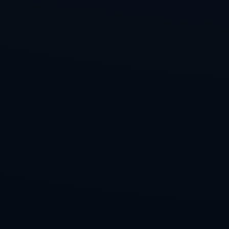
线上投注在社交上略显孤立 但同时也更适合希望低调参与的
外 线上可以设置提醒功能 允许玩家在投注额度过高或频率
从情绪管理角度看 线下由于需要花时间往返 输赢之间往往
为什么很多专业玩家建议 无论线上或线下 都应该事先设定预