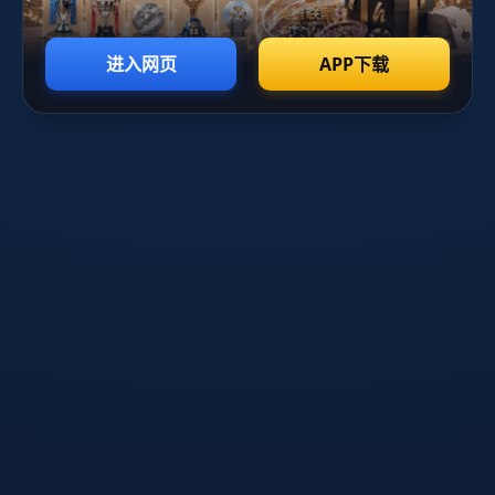
完全不同 线下投注更像是去一间老朋友开的店 推门进去能听到讨论赛况的
下门店的社交属性也很突出 有人会在比赛前聚在附近咖啡店或小馆子一边
时随地下注 不需要排队 不用担心门店关门 对一些上班族或不方便出门的