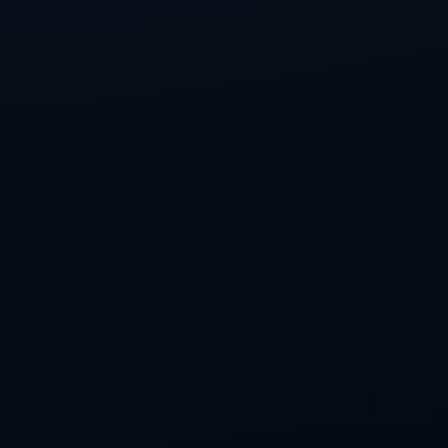
 在家里看球的人来说 线上模式恰好满足他们的心理需求 此
连续下注 甚至出现因为上一单失利而立刻补仓的风险 这也是