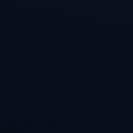
从合规角度看 线下官方授权实体店 一般都挂在醒目位置 
相关机构进行追溯 相对在线上黑灰平台中维权难度要小得
不过如果是合法合规的线上平台 在资金监管和技术防护上往
风险 因此 线上并不天然不安全 关键在于选择是否正规 
玩法多样性和赔率差异
世界杯期间 既有普通的胜平负玩法 也有让球 总进球数 精
合玩法 比如上下半场联动 特定球员进球数等 玩家可以根
线下门店的玩法相对固定 主要集中在普及度高的几类 即便
玩家来说 线下玩法就显得略微单薄 一些人会同时采用线上线