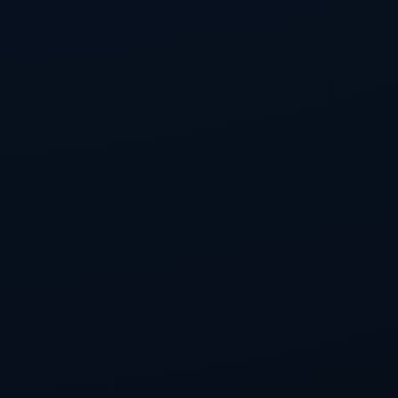
一点给了很多玩家心理安全感 即使出现争议 也可以通过当地
些平台还会通过实名认证 限额设置 风险提示等功能降低沉迷
质审查
通常占据上风 很多线上平台会提供即时盘 滚球盘 甚至一些组
简单 清晰 不容易被海量选项干扰 但对追求策略多样化的老